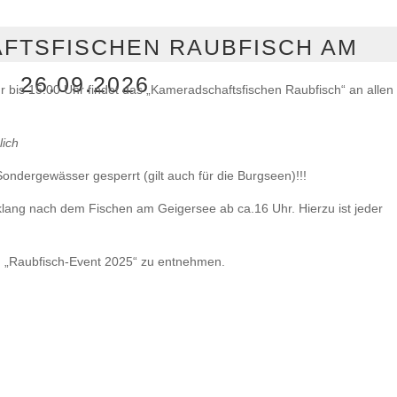
FTSFISCHEN RAUBFISCH AM
26.09.2026
bis 15:00 Uhr findet das „Kameradschaftsfischen Raubfisch“ an allen
lich
ondergewässer gesperrt (gilt auch für die Burgseen)!!!
ang nach dem Fischen am Geigersee ab ca.16 Uhr. Hierzu ist jeder
n „Raubfisch-Event 2025“ zu entnehmen.