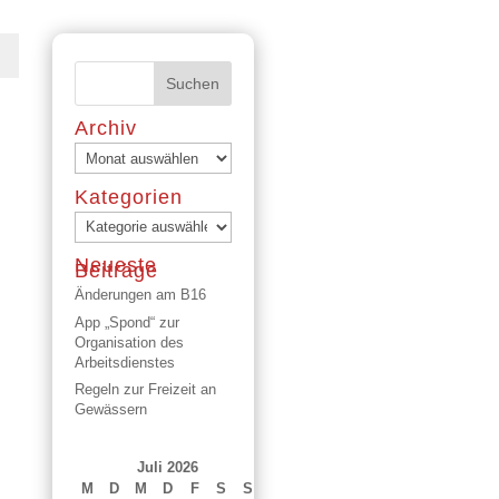
Archiv
Archiv
Kategorien
Kategorien
Neueste
Beiträge
Änderungen am B16
App „Spond“ zur
Organisation des
Arbeitsdienstes
Regeln zur Freizeit an
Gewässern
Juli 2026
M
D
M
D
F
S
S