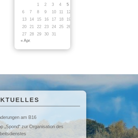
1
2
3
4
5
6
7
8
9
10
11
12
13
14
15
16
17
18
19
20
21
22
23
24
25
26
27
28
29
30
31
« Apr.
AKTUELLES
derungen am B16
p „Spond“ zur Organisation des
beitsdienstes