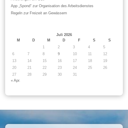
App „Spond“ zur Organisation des Arbeitsdienstes
Regeln zur Freizeit an Gewässern
Juli 2026
M
D
M
D
F
S
S
1
2
3
4
5
6
7
8
9
10
11
12
13
14
15
16
17
18
19
20
21
22
23
24
25
26
27
28
29
30
31
« Apr.